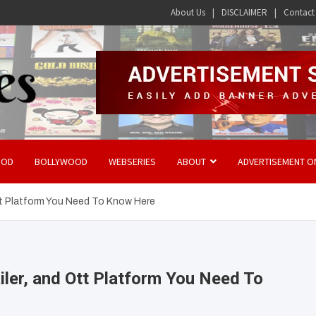
About Us
DISCLAIMER
Contact
OOD
BOLLYWOOD
WEBSERIES
ABOUT
ADVERTISEMENT O
tt Platform You Need To Know Here
iler, and Ott Platform You Need To