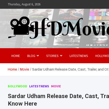
Skip
Thursday, August 6, 2026
to
content
Hdmovies
HOME
BLOG
STORIES
LATESTNEWS
HOLLYW
Home
Movie
Sardar Udham Release Date, Cast, Trailer, and O
BOLLYWOOD
LATESTNEWS
MOVIE
Sardar Udham Release Date, Cast, Tra
Know Here