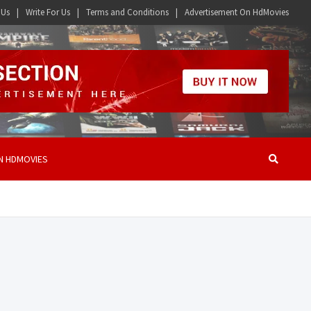
 Us
Write For Us
Terms and Conditions
Advertisement On HdMovies
N HDMOVIES