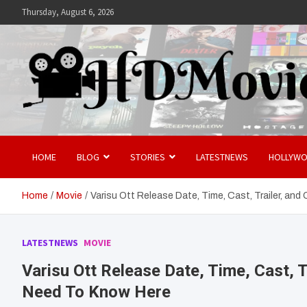
Skip
Thursday, August 6, 2026
to
content
Hdmovies
HOME
BLOG
STORIES
LATESTNEWS
HOLLYW
Home
Movie
Varisu Ott Release Date, Time, Cast, Trailer, an
LATESTNEWS
MOVIE
Varisu Ott Release Date, Time, Cast, 
Need To Know Here