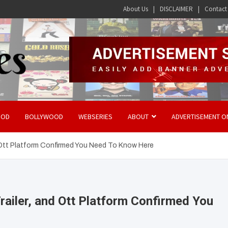
About Us
DISCLAIMER
Contact
OOD
BOLLYWOOD
WEBSERIES
ABOUT
ADVERTISEMENT O
d Ott Platform Confirmed You Need To Know Here
Trailer, and Ott Platform Confirmed You