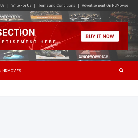
 Us
Write For Us
Terms and Conditions
Advertisement On HdMovies
N HDMOVIES