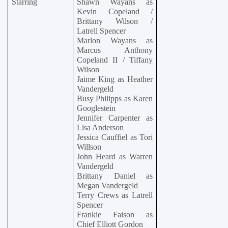
Starring
Shawn Wayans as 
Kevin Copeland / 
Brittany Wilson / 
Latrell Spencer
Marlon Wayans as 
Marcus Anthony 
Copeland II / Tiffany 
Wilson
Jaime King as Heather 
Vandergeld
Busy Philipps as Karen 
Googlestein
Jennifer Carpenter as 
Lisa Anderson
Jessica Cauffiel as Tori 
Willson
John Heard as Warren 
Vandergeld
Brittany Daniel as 
Megan Vandergeld
Terry Crews as Latrell 
Spencer
Frankie Faison as 
Chief Elliott Gordon