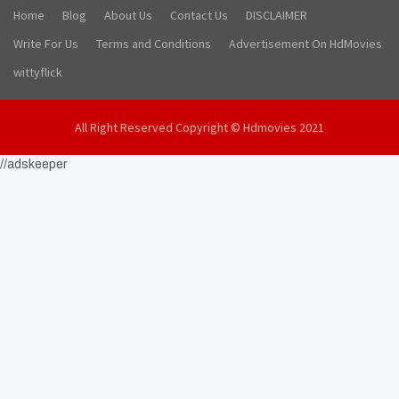
Home
Blog
About Us
Contact Us
DISCLAIMER
Write For Us
Terms and Conditions
Advertisement On HdMovies
wittyflick
All Right Reserved Copyright © Hdmovies 2021
//adskeeper