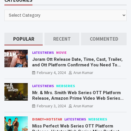
c
h
CATEGORIES
POPULAR
RECENT
COMMENTED
LATESTNEWS
MOVIE
Joram Ott Release Date, Time, Cast, Trailer,
and Ott Platform Confirmed You Need To
Know Here
February 4, 2024
Arun Kumar
LATESTNEWS
WEBSERIES
Mr. & Mrs. Smith Web Series OTT Platform
Release, Amazon Prime Video Web Series
Mr. & Mrs. Smith
February 3, 2024
Arun Kumar
DISNEY+HOTSTAR
LATESTNEWS
WEBSERIES
Miss Perfect Web Series OTT Platform