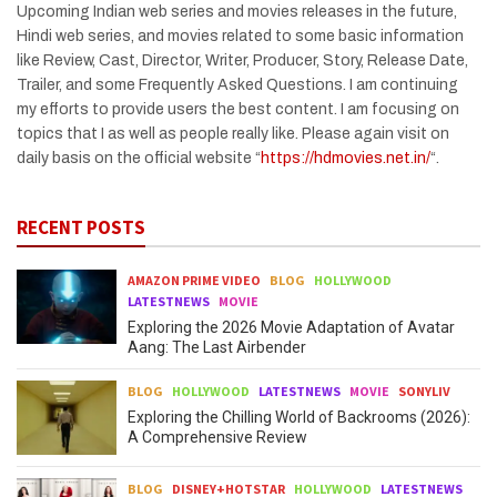
Upcoming Indian web series and movies releases in the future,
Hindi web series, and movies related to some basic information
like Review, Cast, Director, Writer, Producer, Story, Release Date,
Trailer, and some Frequently Asked Questions. I am continuing
my efforts to provide users the best content. I am focusing on
topics that I as well as people really like. Please again visit on
daily basis on the official website “
https://hdmovies.net.in/
“.
RECENT POSTS
AMAZON PRIME VIDEO
BLOG
HOLLYWOOD
LATESTNEWS
MOVIE
Exploring the 2026 Movie Adaptation of Avatar
Aang: The Last Airbender
BLOG
HOLLYWOOD
LATESTNEWS
MOVIE
SONYLIV
Exploring the Chilling World of Backrooms (2026):
A Comprehensive Review
BLOG
DISNEY+HOTSTAR
HOLLYWOOD
LATESTNEWS