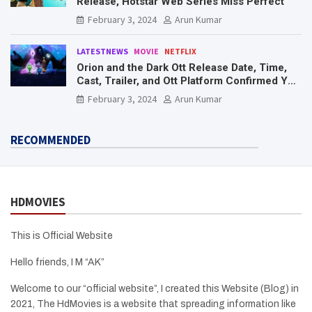
Release, Hotstar Web Series Miss Perfect
February 3, 2024
Arun Kumar
LATESTNEWS
MOVIE
NETFLIX
Orion and the Dark Ott Release Date, Time,
Cast, Trailer, and Ott Platform Confirmed You
Need To Know Here
February 3, 2024
Arun Kumar
RECOMMENDED
HDMOVIES
This is Official Website
Hello friends, I M “AK”
Welcome to our “official website”, I created this Website (Blog) in
2021, The HdMovies is a website that spreading information like