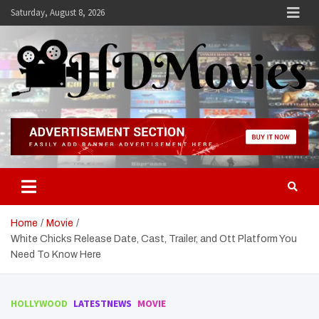
Skip
Saturday, August 8, 2026
to
content
Hdmovies
Home
Movie
White Chicks Release Date, Cast, Trailer, and Ott Platform You
Need To Know Here
HOLLYWOOD
LATESTNEWS
MOVIE