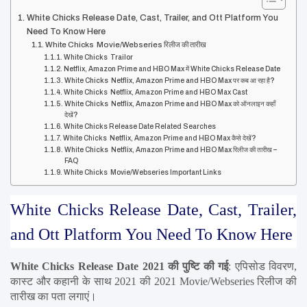
White Chicks Release Date, Cast, Trailer, and Ott Platform You
Need To Know Here
White Chicks Movie/Webseries रिलीज की तारीख
White Chicks Trailor
Netflix, Amazon Prime and HBO Max में White Chicks Release Date
White Chicks Netflix, Amazon Prime and HBO Max पर कब आ रहा है?
White Chicks Netflix, Amazon Prime and HBO Max Cast
White Chicks Netflix, Amazon Prime and HBO Max को ऑनलाइन कहाँ
देखें?
White Chicks Release Date Related Searches
White Chicks Netflix, Amazon Prime and HBO Max कैसे देखें?
White Chicks Netflix, Amazon Prime and HBO Max रिलीज की तारीख –
FAQ
White Chicks Movie/Webseries Important Links
White Chicks Release Date, Cast, Trailer, 
and Ott Platform You Need To Know Here
White Chicks Release Date 2021 की पुष्टि की गई
: एपिसोड विवरण, 
कास्ट और कहानी के साथ 2021 की 2021 Movie/Webseries रिलीज की 
तारीख का पता लगाएं।