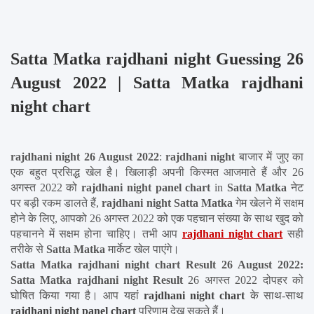
Satta Matka rajdhani night Guessing 26 
August 2022 | Satta Matka rajdhani 
night chart
rajdhani night 26 August 2022
: 
rajdhani night
 बाजार में जुए का 
एक बहुत प्रसिद्ध खेल है। खिलाड़ी अपनी किस्मत आजमाते हैं और 26 
अगस्त 2022 को 
rajdhani night panel chart 
in 
Satta Matka
 नेट 
पर बड़ी रकम डालते हैं, 
rajdhani night Satta Matka
 गेम खेलने में सक्षम 
होने के लिए, आपको 26 अगस्त 2022 को एक पहचान संख्या के साथ खुद को 
पहचानने में सक्षम होना चाहिए। तभी आप 
rajdhani night chart
 सही 
तरीके से 
Satta Matka
 मार्केट खेल पाएंगे।
Satta Matka rajdhani night chart Result 26 August 2022: 
Satta Matka rajdhani night
Result
 26 अगस्त 2022 दोपहर को 
घोषित किया गया है। आप यहां 
rajdhani night chart
 के साथ-साथ 
rajdhani night panel chart
 परिणाम देख सकते हैं।