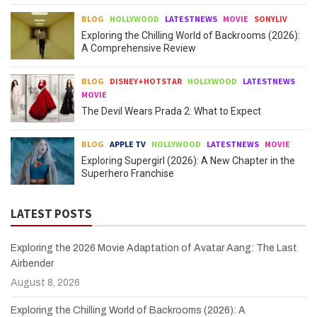
BLOG
HOLLYWOOD
LATESTNEWS
MOVIE
SONYLIV
Exploring the Chilling World of Backrooms (2026):
A Comprehensive Review
BLOG
DISNEY+HOTSTAR
HOLLYWOOD
LATESTNEWS
MOVIE
The Devil Wears Prada 2: What to Expect
BLOG
APPLE TV
HOLLYWOOD
LATESTNEWS
MOVIE
Exploring Supergirl (2026): A New Chapter in the
Superhero Franchise
LATEST POSTS
Exploring the 2026 Movie Adaptation of Avatar Aang: The Last
Airbender
August 8, 2026
Exploring the Chilling World of Backrooms (2026): A