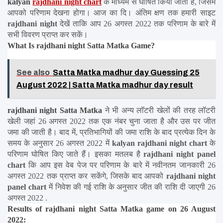
kalyan 
rajdhani night chart
 के माध्यम से घोषित किया जाता है, जिसमें 
आपको परिणाम देखना होगा। आज का दि। अंतिम क्षण तक हमारी साइट 
rajdhani night
 देखें ताकि आप 26 अगस्त 2022 तक परिणाम के बारे में 
सभी विवरण प्राप्त कर सकें।
What Is rajdhani night Satta Matka Game?
See also
Satta Matka madhur day Guessing 25
August 2022 | Satta Matka madhur day result
rajdhani night Satta Matka
 ने भी अन्य लॉटरी खेलों की तरह लॉटरी 
खेली जहां 26 अगस्त 2022 तक एक नंबर चुना जाता है और उस पर जीत 
जमा की जाती है। बाद में, प्रतिभागियों की जमा राशि के बाद प्रत्येक दिन के 
समय के अनुसार 26 अगस्त 2022 में 
kalyan rajdhani night chart
 के 
परिणाम घोषित किए जाते हैं। इसका मतलब है 
rajdhani night panel 
chart
 कि आप इस वेब पेज पर परिणाम के बारे में नवीनतम जानकारी 26 
अगस्त 2022 तक प्राप्त कर सकेंगे, जिसके बाद आपको 
rajdhani night 
panel chart
 में निवेश की गई राशि के अनुसार जीत की राशि दी जाएगी 26 
अगस्त 2022 .
Results of rajdhani night Satta Matka game on 26 August 
2022: