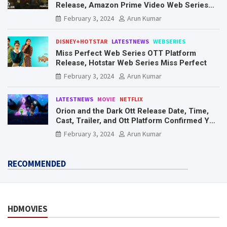
Release, Amazon Prime Video Web Series
Mr. & Mrs. Smith
February 3, 2024
Arun Kumar
DISNEY+HOTSTAR
LATESTNEWS
WEBSERIES
Miss Perfect Web Series OTT Platform
Release, Hotstar Web Series Miss Perfect
February 3, 2024
Arun Kumar
LATESTNEWS
MOVIE
NETFLIX
Orion and the Dark Ott Release Date, Time,
Cast, Trailer, and Ott Platform Confirmed You
Need To Know Here
February 3, 2024
Arun Kumar
RECOMMENDED
HDMOVIES