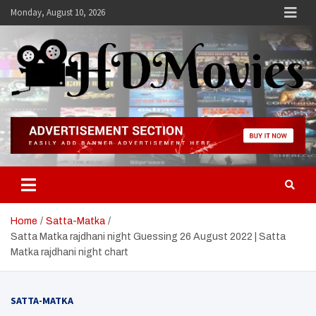
Skip
Monday, August 10, 2026
to
content
Hdmovies
Home
Satta-Matka
Satta Matka rajdhani night Guessing 26 August 2022 | Satta
Matka rajdhani night chart
SATTA-MATKA