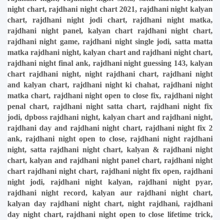
night chart, rajdhani night chart 2021, rajdhani night kalyan 
chart, rajdhani night jodi chart, rajdhani night matka, 
rajdhani night panel, kalyan chart rajdhani night chart, 
rajdhani night game, rajdhani night single jodi, satta matta 
matka rajdhani night, kalyan chart and rajdhani night chart, 
rajdhani night final ank, rajdhani night guessing 143, kalyan 
chart rajdhani night, night rajdhani chart, rajdhani night 
and kalyan chart, rajdhani night ki chahat, rajdhani night 
matka chart, rajdhani night open to close fix, rajdhani night 
penal chart, rajdhani night satta chart, rajdhani night fix 
jodi, dpboss rajdhani night, kalyan chart and rajdhani night, 
rajdhani day and rajdhani night chart, rajdhani night fix 2 
ank, rajdhani night open to close, rajdhani night rajdhani 
night, satta rajdhani night chart, kalyan & rajdhani night 
chart, kalyan and rajdhani night panel chart, rajdhani night 
chart rajdhani night chart, rajdhani night fix open, rajdhani 
night jodi, rajdhani night kalyan, rajdhani night pyar, 
rajdhani night record, kalyan aur rajdhani night chart, 
kalyan day rajdhani night chart, night rajdhani, rajdhani 
day night chart, rajdhani night open to close lifetime trick, 