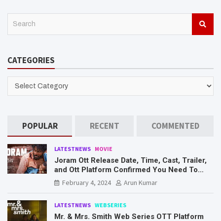
S
e
a
r
CATEGORIES
c
h
CATEGORIES
POPULAR
RECENT
COMMENTED
LATESTNEWS
MOVIE
Joram Ott Release Date, Time, Cast, Trailer,
and Ott Platform Confirmed You Need To
Know Here
February 4, 2024
Arun Kumar
LATESTNEWS
WEBSERIES
Mr. & Mrs. Smith Web Series OTT Platform