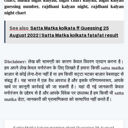
chart, matka night kalyan, night chart kalyan, night kalyan 
guessing number, rajdhani kalyan night, rajdhani kalyan 
night chart
See also
Satta Matka kolkata ff Guessing 25
August 2022 | Satta Matka kolkata fatafat result
Disclaimer:
 लेख की सामग्री का कारण केवल विवरण प्रदान करना है। 
हम अपने लेख केवल मनोरंजन के लिए लिखते हैं हमारा किसी 
satta matka
बाज़ार से कोई लेना-देना नहीं है या हम किसी सट्टा मटका बाज़ार वेबसाइट से 
संबद्ध हैं। यह भारत में एक वैध अपराध है और इसके परिणामस्वरूप, आपके 
खर्च पर कानूनी कार्रवाई की जा सकती है। यहां दी गई जानकारी केवल 
मनोरंजन के उद्देश्य से है और आपके विवेक पर उपलब्ध है हम किसी भी 
satta 
matka
 डेटा, जानकारी की प्रामाणिकता को सत्यापित नहीं करते हैं।
Post