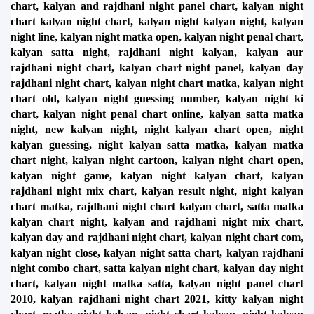
chart, kalyan and rajdhani night panel chart, kalyan night 
chart kalyan night chart, kalyan night kalyan night, kalyan 
night line, kalyan night matka open, kalyan night penal chart, 
kalyan satta night, rajdhani night kalyan, kalyan aur 
rajdhani night chart, kalyan chart night panel, kalyan day 
rajdhani night chart, kalyan night chart matka, kalyan night 
chart old, kalyan night guessing number, kalyan night ki 
chart, kalyan night penal chart online, kalyan satta matka 
night, new kalyan night, night kalyan chart open, night 
kalyan guessing, night kalyan satta matka, kalyan matka 
chart night, kalyan night cartoon, kalyan night chart open, 
kalyan night game, kalyan night kalyan chart, kalyan 
rajdhani night mix chart, kalyan result night, night kalyan 
chart matka, rajdhani night chart kalyan chart, satta matka 
kalyan chart night, kalyan and rajdhani night mix chart, 
kalyan day and rajdhani night chart, kalyan night chart com, 
kalyan night close, kalyan night satta chart, kalyan rajdhani 
night combo chart, satta kalyan night chart, kalyan day night 
chart, kalyan night matka satta, kalyan night panel chart 
2010, kalyan rajdhani night chart 2021, kitty kalyan night 