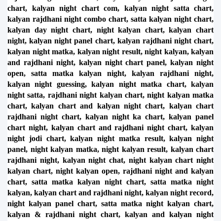
chart, kalyan night chart com, kalyan night satta chart, 
kalyan rajdhani night combo chart, satta kalyan night chart, 
kalyan day night chart, night kalyan chart, kalyan chart 
night, kalyan night panel chart, kalyan rajdhani night chart, 
kalyan night matka, kalyan night result, night kalyan, kalyan 
and rajdhani night, kalyan night chart panel, kalyan night 
open, satta matka kalyan night, kalyan rajdhani night, 
kalyan night guessing, kalyan night matka chart, kalyan 
night satta, rajdhani night kalyan chart, night kalyan matka 
chart, kalyan chart and kalyan night chart, kalyan chart 
rajdhani night chart, kalyan night ka chart, kalyan panel 
chart night, kalyan chart and rajdhani night chart, kalyan 
night jodi chart, kalyan night matka result, kalyan night 
panel, night kalyan matka, night kalyan result, kalyan chart 
rajdhani night, kalyan night chat, night kalyan chart night 
kalyan chart, night kalyan open, rajdhani night and kalyan 
chart, satta matka kalyan night chart, satta matka night 
kalyan, kalyan chart and rajdhani night, kalyan night record, 
night kalyan panel chart, satta matka night kalyan chart, 
kalyan & rajdhani night chart, kalyan and kalyan night 