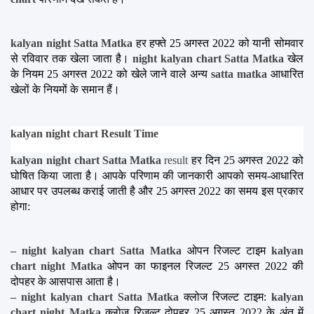
kalyan night Satta
Matka
 हर हफ्ते 25 अगस्त 2022 को यानी सोमवार 
से रविवार तक खेला जाता है। 
night kalyan chart
Satta Matka
 खेल 
के नियम 25 अगस्त 2022 को खेले जाने वाले अन्य 
satta matka
 आधारित 
खेलों के नियमों के समान हैं।
kalyan night chart Result Time
kalyan night chart Satta
Matka
result
 हर दिन 25 अगस्त 2022 को 
घोषित किया जाता है। आपके परिणाम की जानकारी आपको समय-आधारित 
आधार पर उपलब्ध कराई जाती है और 25 अगस्त 2022 का समय इस प्रकार 
होगा:
– 
night kalyan chart Satta Matka
 ओपन रिजल्ट टाइम 
kalyan 
chart night Matka
 ओपन का फाइनल रिजल्ट 25 अगस्त 2022 की 
दोपहर के आसपास आता है।
– 
night kalyan chart Satta Matka
 क्लोज रिजल्ट टाइम: 
kalyan 
chart night Matka
 क्लोज रिजल्ट दोपहर 25 अगस्त 2022 के अंत में 