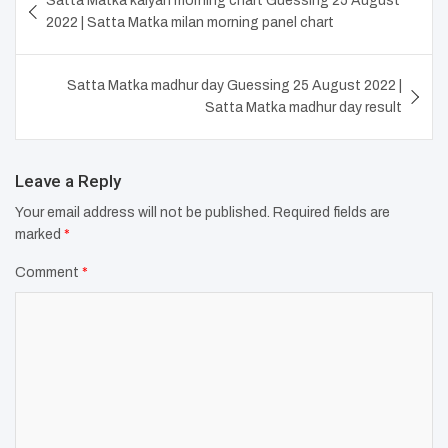
Satta Matka kalyan morning chart Guessing 25 August
navigation
2022 | Satta Matka milan morning panel chart
Satta Matka madhur day Guessing 25 August 2022 |
Satta Matka madhur day result
Leave a Reply
Your email address will not be published.
Required fields are
marked
*
Comment
*