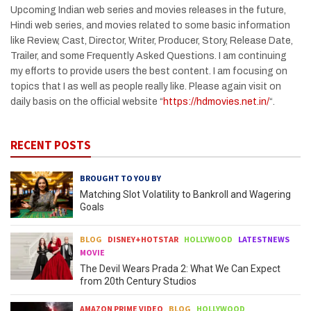
Upcoming Indian web series and movies releases in the future,
Hindi web series, and movies related to some basic information
like Review, Cast, Director, Writer, Producer, Story, Release Date,
Trailer, and some Frequently Asked Questions. I am continuing
my efforts to provide users the best content. I am focusing on
topics that I as well as people really like. Please again visit on
daily basis on the official website “
https://hdmovies.net.in/
“.
RECENT POSTS
BROUGHT TO YOU BY
Matching Slot Volatility to Bankroll and Wagering
Goals
BLOG
DISNEY+HOTSTAR
HOLLYWOOD
LATESTNEWS
MOVIE
The Devil Wears Prada 2: What We Can Expect
from 20th Century Studios
AMAZON PRIME VIDEO
BLOG
HOLLYWOOD