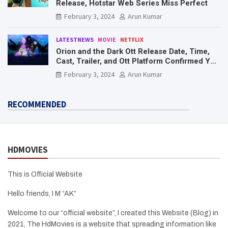
Release, Hotstar Web Series Miss Perfect
February 3, 2024
Arun Kumar
LATESTNEWS
MOVIE
NETFLIX
Orion and the Dark Ott Release Date, Time,
Cast, Trailer, and Ott Platform Confirmed You
Need To Know Here
February 3, 2024
Arun Kumar
RECOMMENDED
HDMOVIES
This is Official Website
Hello friends, I M “AK”
Welcome to our “official website”, I created this Website (Blog) in
2021, The HdMovies is a website that spreading information like