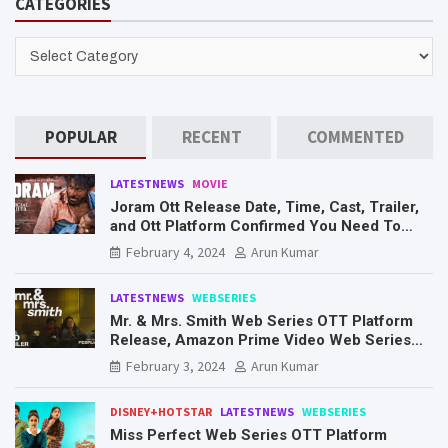
CATEGORIES
c
h
CATEGORIES
POPULAR
RECENT
COMMENTED
LATESTNEWS
MOVIE
Joram Ott Release Date, Time, Cast, Trailer,
and Ott Platform Confirmed You Need To
Know Here
February 4, 2024
Arun Kumar
LATESTNEWS
WEBSERIES
Mr. & Mrs. Smith Web Series OTT Platform
Release, Amazon Prime Video Web Series
Mr. & Mrs. Smith
February 3, 2024
Arun Kumar
DISNEY+HOTSTAR
LATESTNEWS
WEBSERIES
Miss Perfect Web Series OTT Platform