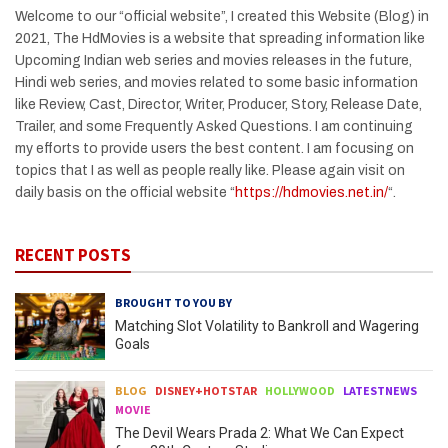
Welcome to our “official website”, I created this Website (Blog) in
2021, The HdMovies is a website that spreading information like
Upcoming Indian web series and movies releases in the future,
Hindi web series, and movies related to some basic information
like Review, Cast, Director, Writer, Producer, Story, Release Date,
Trailer, and some Frequently Asked Questions. I am continuing
my efforts to provide users the best content. I am focusing on
topics that I as well as people really like. Please again visit on
daily basis on the official website “
https://hdmovies.net.in/
“.
RECENT POSTS
BROUGHT TO YOU BY
Matching Slot Volatility to Bankroll and Wagering
Goals
BLOG
DISNEY+HOTSTAR
HOLLYWOOD
LATESTNEWS
MOVIE
The Devil Wears Prada 2: What We Can Expect