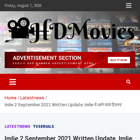
Skip
Friday, August 7, 2026
to
content
Hdmovies
Home
Latestnews
Imlie 2 September 2021 Written Update, Imlie में आने वाले ट्विस्ट
LATESTNEWS
TVSERIALS
Imlie 2 September 2021 Written Update, Imlie