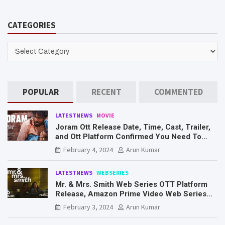
a
r
CATEGORIES
c
h
CATEGORIES
POPULAR
RECENT
COMMENTED
LATESTNEWS
MOVIE
Joram Ott Release Date, Time, Cast, Trailer,
and Ott Platform Confirmed You Need To
Know Here
February 4, 2024
Arun Kumar
LATESTNEWS
WEBSERIES
Mr. & Mrs. Smith Web Series OTT Platform
Release, Amazon Prime Video Web Series
Mr. & Mrs. Smith
February 3, 2024
Arun Kumar