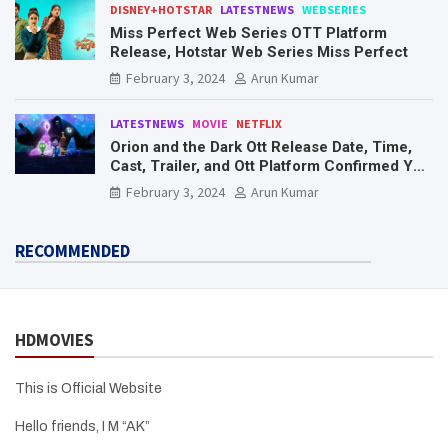
DISNEY+HOTSTAR
LATESTNEWS
WEBSERIES
Miss Perfect Web Series OTT Platform
Release, Hotstar Web Series Miss Perfect
February 3, 2024
Arun Kumar
LATESTNEWS
MOVIE
NETFLIX
Orion and the Dark Ott Release Date, Time,
Cast, Trailer, and Ott Platform Confirmed You
Need To Know Here
February 3, 2024
Arun Kumar
RECOMMENDED
HDMOVIES
This is Official Website
Hello friends, I M “AK”