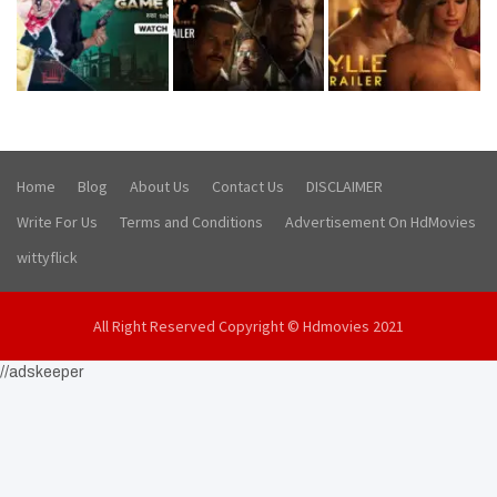
Home
Blog
About Us
Contact Us
DISCLAIMER
Write For Us
Terms and Conditions
Advertisement On HdMovies
wittyflick
All Right Reserved Copyright © Hdmovies 2021
//adskeeper