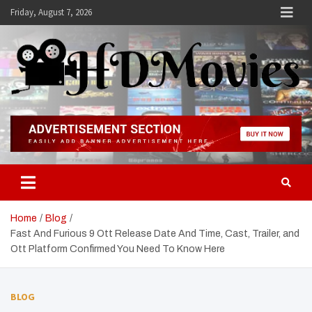
Skip
Friday, August 7, 2026
to
content
Hdmovies
Home
Blog
Fast And Furious 9 Ott Release Date And Time, Cast, Trailer, and
Ott Platform Confirmed You Need To Know Here
BLOG