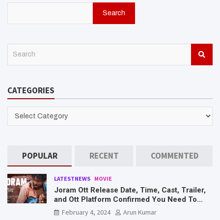
Search
S
e
a
r
CATEGORIES
c
h
CATEGORIES
POPULAR
RECENT
COMMENTED
LATESTNEWS
MOVIE
Joram Ott Release Date, Time, Cast, Trailer,
and Ott Platform Confirmed You Need To
Know Here
February 4, 2024
Arun Kumar