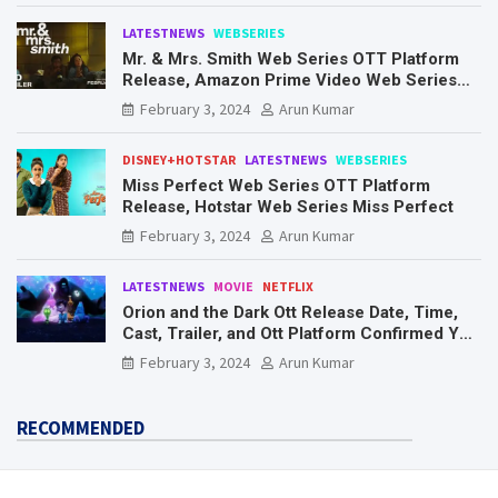
LATESTNEWS
WEBSERIES
Mr. & Mrs. Smith Web Series OTT Platform
Release, Amazon Prime Video Web Series
Mr. & Mrs. Smith
February 3, 2024
Arun Kumar
DISNEY+HOTSTAR
LATESTNEWS
WEBSERIES
Miss Perfect Web Series OTT Platform
Release, Hotstar Web Series Miss Perfect
February 3, 2024
Arun Kumar
LATESTNEWS
MOVIE
NETFLIX
Orion and the Dark Ott Release Date, Time,
Cast, Trailer, and Ott Platform Confirmed You
Need To Know Here
February 3, 2024
Arun Kumar
RECOMMENDED