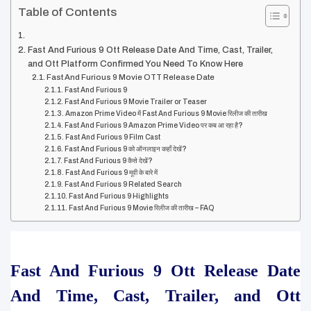
Table of Contents
Fast And Furious 9 Ott Release Date And Time, Cast, Trailer,
and Ott Platform Confirmed You Need To Know Here
Fast And Furious 9 Movie OTT Release Date
Fast And Furious 9
Fast And Furious 9 Movie Trailer or Teaser
Amazon Prime Video में Fast And Furious 9 Movie रिलीज की तारीख
Fast And Furious 9 Amazon Prime Video पर कब आ रहा है?
Fast And Furious 9 Film Cast
Fast And Furious 9 को ऑनलाइन कहाँ देखें?
Fast And Furious 9 कैसे देखें?
Fast And Furious 9 मूवी के बारे में
Fast And Furious 9 Related Search
Fast And Furious 9 Highlights
Fast And Furious 9 Movie रिलीज की तारीख – FAQ
Fast And Furious 9 Ott Release Date 
And Time, Cast, Trailer, and Ott 