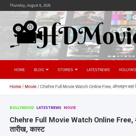
Skip
Thursday, August 6, 2026
to
content
Hdmovies
HOME
BLOG
STORIES
LATESTNEWS
HOLLYW
Home
Movie
Chehre Full Movie Watch Online Free, ऑनलाइन कहां देखें 
BOLLYWOOD
LATESTNEWS
MOVIE
Chehre Full Movie Watch Online Free, ऑनला
तारीख, कास्ट