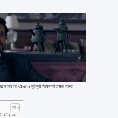
ां देखें Chehre पूरी मूवी, रिलीज की तारीख, कास्ट
ी तारीख, कास्ट