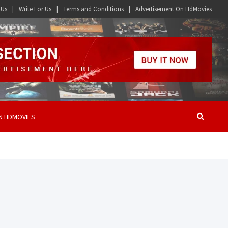
 Us
Write For Us
Terms and Conditions
Advertisement On HdMovies
N HDMOVIES