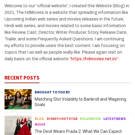
Welcome to our “official website”, I created this Website (Blog) in
2021, The HdMovies is a website that spreading information like
Upcoming Indian web series and movies releases in the future,
Hindi web series, and movies related to some basic information
like Review, Cast, Director, Writer, Producer, Story, Release Date,
Trailer, and some Frequently Asked Questions. I am continuing
my efforts to provide users the best content. I am focusing on
topics that I as well as people really like. Please again visit on
daily basis on the official website “
https://hdmovies.net.in/
“.
RECENT POSTS
BROUGHT TO YOU BY
Matching Slot Volatility to Bankroll and Wagering
Goals
BLOG
DISNEY+HOTSTAR
HOLLYWOOD
LATESTNEWS
MOVIE
The Devil Wears Prada 2: What We Can Expect