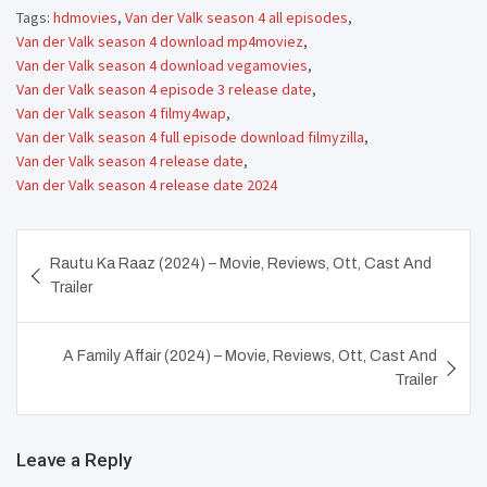
Tags:
hdmovies
,
Van der Valk season 4 all episodes
,
Van der Valk season 4 download mp4moviez
,
Van der Valk season 4 download vegamovies
,
Van der Valk season 4 episode 3 release date
,
Van der Valk season 4 filmy4wap
,
Van der Valk season 4 full episode download filmyzilla
,
Van der Valk season 4 release date
,
Van der Valk season 4 release date 2024
Post
Rautu Ka Raaz (2024) – Movie, Reviews, Ott, Cast And
navigation
Trailer
A Family Affair (2024) – Movie, Reviews, Ott, Cast And
Trailer
Leave a Reply