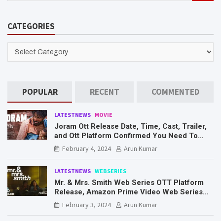
a
r
CATEGORIES
c
h
CATEGORIES
POPULAR
RECENT
COMMENTED
LATESTNEWS
MOVIE
Joram Ott Release Date, Time, Cast, Trailer,
and Ott Platform Confirmed You Need To
Know Here
February 4, 2024
Arun Kumar
LATESTNEWS
WEBSERIES
Mr. & Mrs. Smith Web Series OTT Platform
Release, Amazon Prime Video Web Series
Mr. & Mrs. Smith
February 3, 2024
Arun Kumar