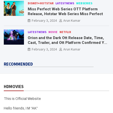
DISNEY+HOTSTAR
LATESTNEWS
WEBSERIES
Miss Perfect Web Series OTT Platform
Release, Hotstar Web Series Miss Perfect
February 3, 2024
Arun Kumar
LATESTNEWS
MOVIE
NETFLIX
Orion and the Dark Ott Release Date, Time,
Cast, Trailer, and Ott Platform Confirmed You
Need To Know Here
February 3, 2024
Arun Kumar
RECOMMENDED
HDMOVIES
This is Official Website
Hello friends, I M “AK”