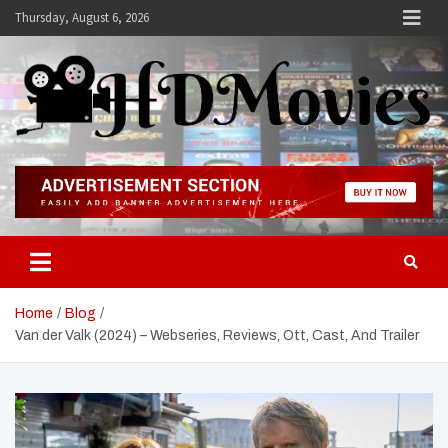
Skip
Thursday, August 6, 2026
to
content
Hdmovies
Home
Blog
Van der Valk (2024) – Webseries, Reviews, Ott, Cast, And Trailer