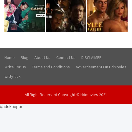
Home
Blog
About Us
Contact Us
DISCLAIMER
Write For Us
Terms and Conditions
Advertisement On HdMovies
wittyflick
All Right Reserved Copyright © Hdmovies 2021
//adskeeper