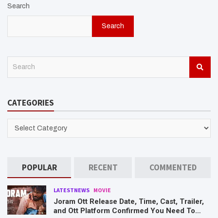
Search
Search
S
e
a
r
CATEGORIES
c
h
CATEGORIES
POPULAR
RECENT
COMMENTED
LATESTNEWS
MOVIE
Joram Ott Release Date, Time, Cast, Trailer,
and Ott Platform Confirmed You Need To