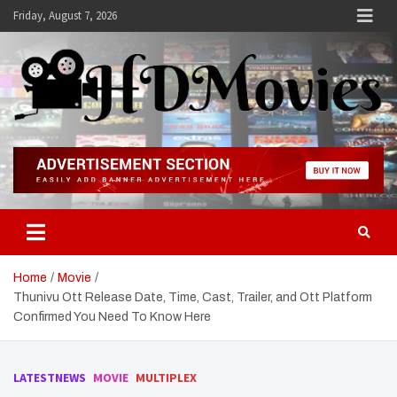
Skip
Friday, August 7, 2026
to
content
Hdmovies
Home
Movie
Thunivu Ott Release Date, Time, Cast, Trailer, and Ott Platform
Confirmed You Need To Know Here
LATESTNEWS
MOVIE
MULTIPLEX