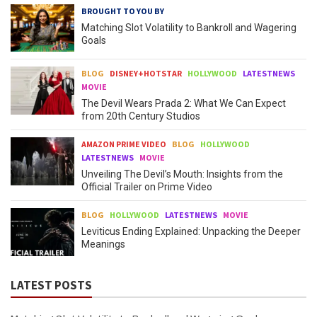
BROUGHT TO YOU BY
Matching Slot Volatility to Bankroll and Wagering
Goals
BLOG
DISNEY+HOTSTAR
HOLLYWOOD
LATESTNEWS
MOVIE
The Devil Wears Prada 2: What We Can Expect
from 20th Century Studios
AMAZON PRIME VIDEO
BLOG
HOLLYWOOD
LATESTNEWS
MOVIE
Unveiling The Devil’s Mouth: Insights from the
Official Trailer on Prime Video
BLOG
HOLLYWOOD
LATESTNEWS
MOVIE
Leviticus Ending Explained: Unpacking the Deeper
Meanings
LATEST POSTS