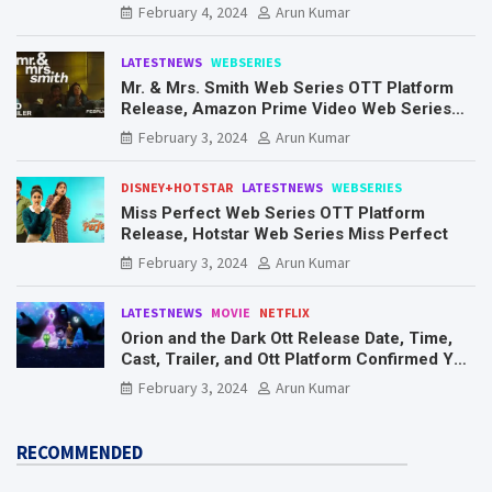
Know Here
February 4, 2024
Arun Kumar
LATESTNEWS
WEBSERIES
Mr. & Mrs. Smith Web Series OTT Platform
Release, Amazon Prime Video Web Series
Mr. & Mrs. Smith
February 3, 2024
Arun Kumar
DISNEY+HOTSTAR
LATESTNEWS
WEBSERIES
Miss Perfect Web Series OTT Platform
Release, Hotstar Web Series Miss Perfect
February 3, 2024
Arun Kumar
LATESTNEWS
MOVIE
NETFLIX
Orion and the Dark Ott Release Date, Time,
Cast, Trailer, and Ott Platform Confirmed You
Need To Know Here
February 3, 2024
Arun Kumar
RECOMMENDED