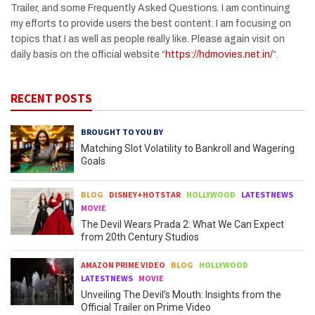
Trailer, and some Frequently Asked Questions. I am continuing
my efforts to provide users the best content. I am focusing on
topics that I as well as people really like. Please again visit on
daily basis on the official website “
https://hdmovies.net.in/
“.
RECENT POSTS
BROUGHT TO YOU BY
Matching Slot Volatility to Bankroll and Wagering
Goals
BLOG
DISNEY+HOTSTAR
HOLLYWOOD
LATESTNEWS
MOVIE
The Devil Wears Prada 2: What We Can Expect
from 20th Century Studios
AMAZON PRIME VIDEO
BLOG
HOLLYWOOD
LATESTNEWS
MOVIE
Unveiling The Devil’s Mouth: Insights from the
Official Trailer on Prime Video