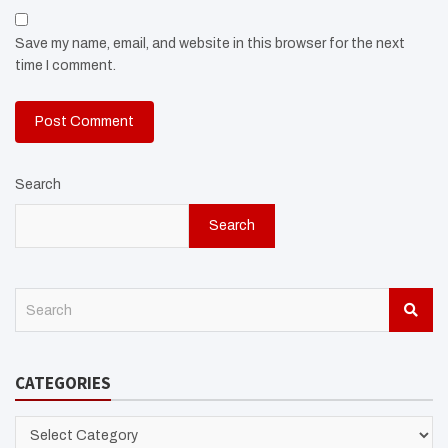
Save my name, email, and website in this browser for the next
time I comment.
Search
Search
S
e
a
r
CATEGORIES
c
h
CATEGORIES