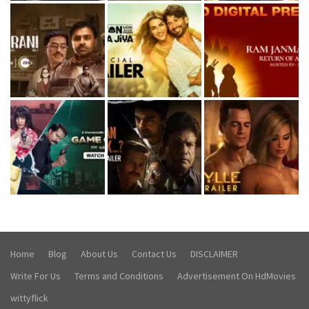
Home
Blog
About Us
Contact Us
DISCLAIMER
Write For Us
Terms and Conditions
Advertisement On HdMovies
wittyflick