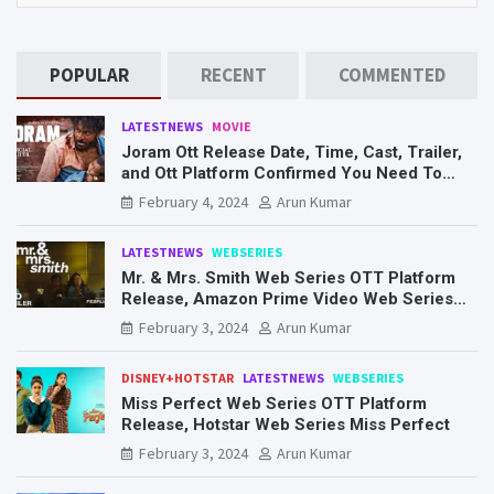
POPULAR
RECENT
COMMENTED
LATESTNEWS
MOVIE
Joram Ott Release Date, Time, Cast, Trailer,
and Ott Platform Confirmed You Need To
Know Here
February 4, 2024
Arun Kumar
LATESTNEWS
WEBSERIES
Mr. & Mrs. Smith Web Series OTT Platform
Release, Amazon Prime Video Web Series
Mr. & Mrs. Smith
February 3, 2024
Arun Kumar
DISNEY+HOTSTAR
LATESTNEWS
WEBSERIES
Miss Perfect Web Series OTT Platform
Release, Hotstar Web Series Miss Perfect
February 3, 2024
Arun Kumar