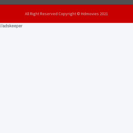
All Right Reserved Copyright © Hdmovies 2021
//adskeeper