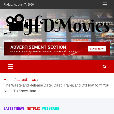
Skip
Friday, August 7, 2026
to
content
Hdmovies
Home
Latestnews
The Wasteland Release Date, Cast, Trailer, and Ott Platform You
Need To Know Here
LATESTNEWS
NETFLIX
WEBSERIES