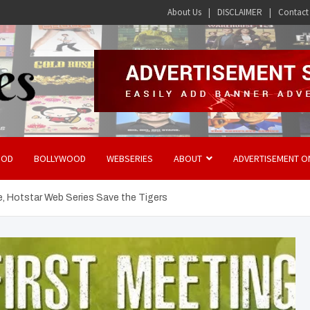
About Us
DISCLAIMER
Contact
OOD
BOLLYWOOD
WEBSERIES
ABOUT
ADVERTISEMENT O
, Hotstar Web Series Save the Tigers