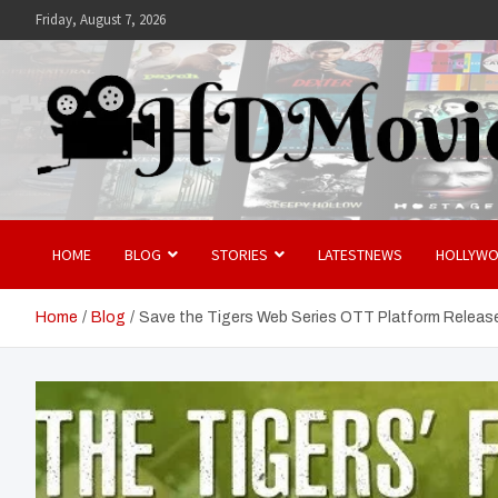
Skip
Friday, August 7, 2026
to
content
Hdmovies
HOME
BLOG
STORIES
LATESTNEWS
HOLLYW
Home
Blog
Save the Tigers Web Series OTT Platform Release