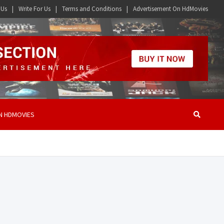
 Us
Write For Us
Terms and Conditions
Advertisement On HdMovies
N HDMOVIES