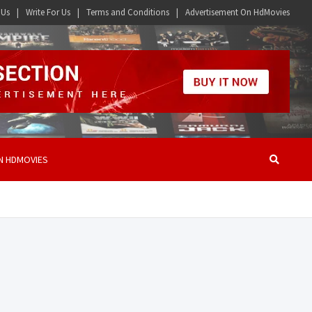
 Us
Write For Us
Terms and Conditions
Advertisement On HdMovies
N HDMOVIES