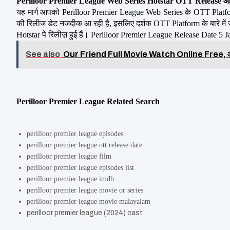
Perilloor Premier League Web Series Hotstar OTT Release 
यह मार्ग आपको Perilloor Premier League Web Series के OTT Platform औ
की रिलीज डेट नजदीक आ रही है, इसलिए दर्शक OTT Platform के बारे में 
Hotstar पे रिलीज़ हुई हैं। Perilloor Premier League Release Date 5 J
See also
Our Friend Full Movie Watch Online Free, ऑनलाइन
Perilloor Premier League Related Search
perilloor premier league episodes
perilloor premier league ott release date
perilloor premier league film
perilloor premier league episodes list
perilloor premier league imdb
perilloor premier league movie or series
perilloor premier league movie malayalam
perilloor premier league (2024) cast