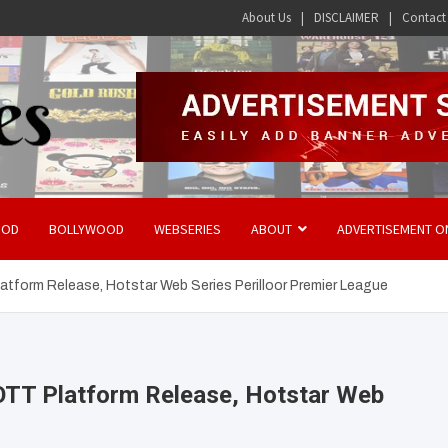
About Us
DISCLAIMER
Contact
OOD
BOLLYWOOD
WEBSERIES
ABOUT
ADVERTISEMENT O
atform Release, Hotstar Web Series Perilloor Premier League
 OTT Platform Release, Hotstar Web