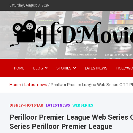
Skip
Saturday, August 8, 2026
to
content
Hdmovies
HOME
BLOG
STORIES
LATESTNEWS
HOLLYW
Home
Latestnews
Perilloor Premier League Web Series OTT Pl
DISNEY+HOTSTAR
LATESTNEWS
WEBSERIES
Perilloor Premier League Web Series
Series Perilloor Premier League