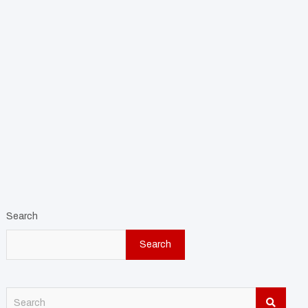
Search
Search
S