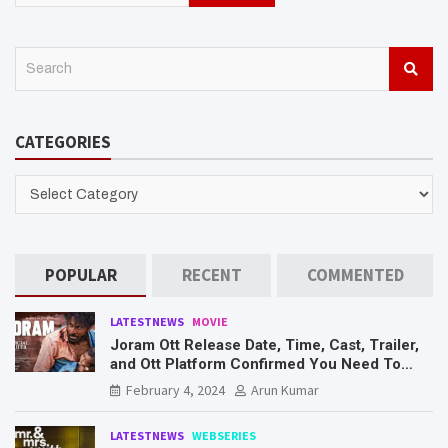
S
e
a
r
CATEGORIES
c
h
CATEGORIES
POPULAR
RECENT
COMMENTED
LATESTNEWS
MOVIE
Joram Ott Release Date, Time, Cast, Trailer,
and Ott Platform Confirmed You Need To
Know Here
February 4, 2024
Arun Kumar
LATESTNEWS
WEBSERIES