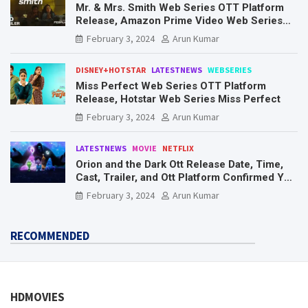
Mr. & Mrs. Smith Web Series OTT Platform
Release, Amazon Prime Video Web Series
Mr. & Mrs. Smith
February 3, 2024
Arun Kumar
DISNEY+HOTSTAR
LATESTNEWS
WEBSERIES
Miss Perfect Web Series OTT Platform
Release, Hotstar Web Series Miss Perfect
February 3, 2024
Arun Kumar
LATESTNEWS
MOVIE
NETFLIX
Orion and the Dark Ott Release Date, Time,
Cast, Trailer, and Ott Platform Confirmed You
Need To Know Here
February 3, 2024
Arun Kumar
RECOMMENDED
HDMOVIES