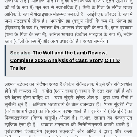
राज) प्यारा है। आत्माजा पांडे (भानु की पत्नी के रूप में) और नूतन सूर्या (भानु 
की मां के रूप में) मूल रूप से स्वाभाविक हैं। मिमी के पिता के संगीत छात्र 
आतिफ के रूप में शेख इशाक मोहम्मद चमकते हैं। आईवीएफ डॉक्टर के रूप में 
जया भट्टाचार्य ठीक हैं। अमरदीप झा (वसुधा मौसी के रूप में), पंकज झा 
(दिलशाद के रूप में), नरोत्तम बैन (फारूख शेख दर्जी के रूप में), ज्ञान प्रकाश 
(शमा के पिता के रूप में), अनिल भागवत (वकील भारद्वाज के रूप में), नदीम 
खान (जॉली के रूप में) और अन्य उधार देते हैं। अच्छा समर्थन।
See also
The Wolf and the Lamb Review:
Complete 2025 Analysis of Cast, Story, OTT &
Trailer
लक्ष्मण उटेकर का निर्देशन अच्छा है लेकिन सेकेंड हाफ में इसे और संवेदनशील 
होने की जरूरत थी। संगीत (एआर रहमान) रहमान के स्तर तक नहीं है और 
इसे बेहतर होना चाहिए था। ‘परम सुंदरी’ श्रेष्ठ अंक है। कुछ अन्य गीतों में 
सुरीली धुनें हैं। अमिताभ भट्टाचार्य के बोल वजनदार हैं। ‘परम सुंदरी’ गीत 
(गणेश आचार्य द्वारा) का चित्रांकन प्रभावशाली है। दूसरे गाने (‘रिहाई दे’) का 
पिक्चराइजेशन (विजय गांगुली) औसत है। ए.आर. रहमान का बैकग्राउंड 
म्यूजिक ऐसा ही है। आकाश अग्रवाल की सिनेमैटोग्राफी काफी अच्छी है। 
प्रोडक्शन डिजाइनिंग (सुब्रत चक्रवर्ती और अमित रे द्वारा) और कला 