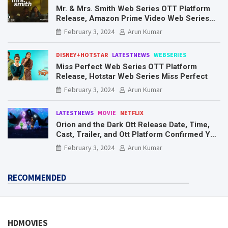
Mr. & Mrs. Smith Web Series OTT Platform
Release, Amazon Prime Video Web Series
Mr. & Mrs. Smith
February 3, 2024
Arun Kumar
DISNEY+HOTSTAR
LATESTNEWS
WEBSERIES
Miss Perfect Web Series OTT Platform
Release, Hotstar Web Series Miss Perfect
February 3, 2024
Arun Kumar
LATESTNEWS
MOVIE
NETFLIX
Orion and the Dark Ott Release Date, Time,
Cast, Trailer, and Ott Platform Confirmed You
Need To Know Here
February 3, 2024
Arun Kumar
RECOMMENDED
HDMOVIES