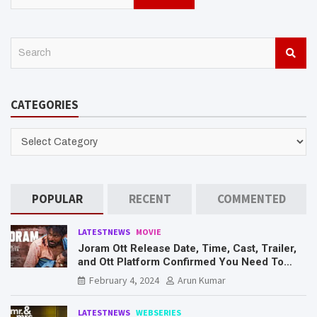
S
e
a
r
CATEGORIES
c
h
CATEGORIES
POPULAR
RECENT
COMMENTED
LATESTNEWS
MOVIE
Joram Ott Release Date, Time, Cast, Trailer,
and Ott Platform Confirmed You Need To
Know Here
February 4, 2024
Arun Kumar
LATESTNEWS
WEBSERIES