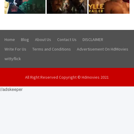
Home
Blog
About Us
Contact Us
DISCLAIMER
Write For Us
Terms and Conditions
Advertisement On HdMovies
wittyflick
All Right Reserved Copyright © Hdmovies 2021
//adskeeper