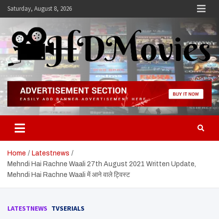
Skip
Saturday, August 8, 2026
to
content
Hdmovies
Home
Latestnews
Mehndi Hai Rachne Waali 27th August 2021 Written Update,
Mehndi Hai Rachne Waali में आने वाले ट्विस्ट
LATESTNEWS
TVSERIALS