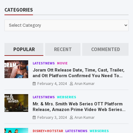
r
CATEGORIES
c
h
CATEGORIES
POPULAR
RECENT
COMMENTED
LATESTNEWS
MOVIE
Joram Ott Release Date, Time, Cast, Trailer,
and Ott Platform Confirmed You Need To
Know Here
February 4, 2024
Arun Kumar
LATESTNEWS
WEBSERIES
Mr. & Mrs. Smith Web Series OTT Platform
Release, Amazon Prime Video Web Series
Mr. & Mrs. Smith
February 3, 2024
Arun Kumar
DISNEY+HOTSTAR
LATESTNEWS
WEBSERIES