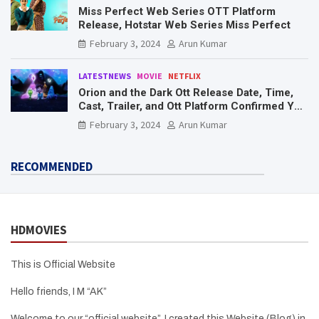
Miss Perfect Web Series OTT Platform
Release, Hotstar Web Series Miss Perfect
February 3, 2024
Arun Kumar
LATESTNEWS
MOVIE
NETFLIX
Orion and the Dark Ott Release Date, Time,
Cast, Trailer, and Ott Platform Confirmed You
Need To Know Here
February 3, 2024
Arun Kumar
RECOMMENDED
HDMOVIES
This is Official Website
Hello friends, I M “AK”
Welcome to our “official website”, I created this Website (Blog) in