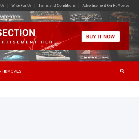
 Us
Write For Us
Terms and Conditions
Advertisement On HdMovies
N HDMOVIES