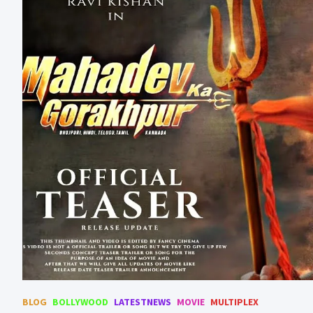
BLOG
BOLLYWOOD
LATESTNEWS
MOVIE
MULTIPLEX