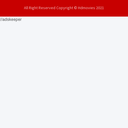
All Right Reserved Copyright © Hdmovies 2021
//adskeeper