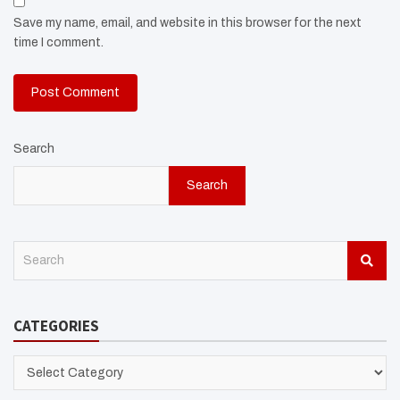
Save my name, email, and website in this browser for the next
time I comment.
Search
Search
S
e
a
r
CATEGORIES
c
h
CATEGORIES