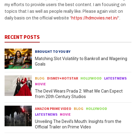
my efforts to provide users the best content. I am focusing on
topics that I as well as people really like. Please again visit on
daily basis on the official website “
https://hdmovies.net.in/
“.
RECENT POSTS
BROUGHT TO YOU BY
Matching Slot Volatility to Bankroll and Wagering
Goals
BLOG
DISNEY+HOTSTAR
HOLLYWOOD
LATESTNEWS
MOVIE
The Devil Wears Prada 2: What We Can Expect
from 20th Century Studios
AMAZON PRIME VIDEO
BLOG
HOLLYWOOD
LATESTNEWS
MOVIE
Unveiling The Devil’s Mouth: Insights from the
Official Trailer on Prime Video