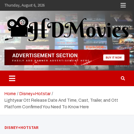
Skip
Thursday, August 6, 2026
to
content
Hdmovies
Home
Disney+Hotstar
Lightyear Ott Release Date And Time, Cast, Trailer, and Ott
Platform Confirmed You Need To Know Here
DISNEY+HOTSTAR