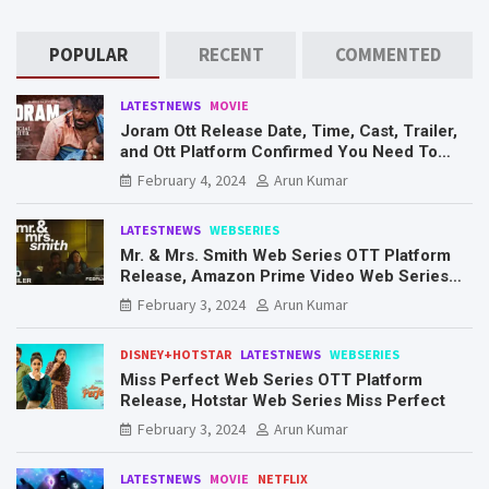
POPULAR
RECENT
COMMENTED
LATESTNEWS
MOVIE
Joram Ott Release Date, Time, Cast, Trailer,
and Ott Platform Confirmed You Need To
Know Here
February 4, 2024
Arun Kumar
LATESTNEWS
WEBSERIES
Mr. & Mrs. Smith Web Series OTT Platform
Release, Amazon Prime Video Web Series
Mr. & Mrs. Smith
February 3, 2024
Arun Kumar
DISNEY+HOTSTAR
LATESTNEWS
WEBSERIES
Miss Perfect Web Series OTT Platform
Release, Hotstar Web Series Miss Perfect
February 3, 2024
Arun Kumar
LATESTNEWS
MOVIE
NETFLIX