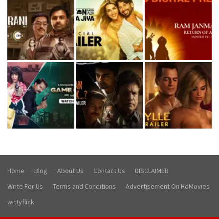
Home
Blog
About Us
Contact Us
DISCLAIMER
Write For Us
Terms and Conditions
Advertisement On HdMovies
wittyflick