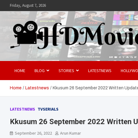
Skip
Friday, August 7, 2026
to
content
Hdmovies
HOME
BLOG
STORIES
LATESTNEWS
HOLLYW
Home
Latestnews
Kkusum 26 September 2022 Written Updat
LATESTNEWS
TVSERIALS
Kkusum 26 September 2022 Written U
September 26, 2022
Arun Kumar