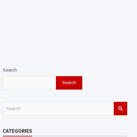
Search
Search
S
e
a
r
CATEGORIES
c