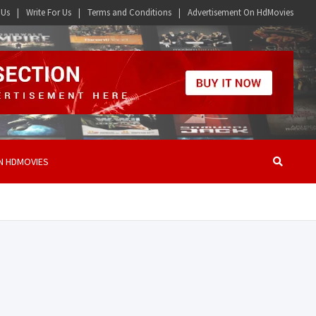
 Us
Write For Us
Terms and Conditions
Advertisement On HdMovies
N HDMOVIES