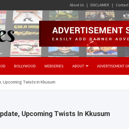
About Us
DISCLAIMER
Contact
OOD
BOLLYWOOD
WEBSERIES
ABOUT
ADVERTISEMENT O
e, Upcoming Twists In Kkusum
pdate, Upcoming Twists In Kkusum