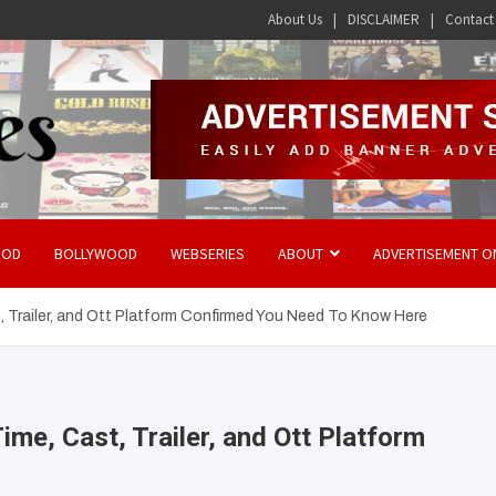
About Us
DISCLAIMER
Contact
OOD
BOLLYWOOD
WEBSERIES
ABOUT
ADVERTISEMENT O
 Trailer, and Ott Platform Confirmed You Need To Know Here
me, Cast, Trailer, and Ott Platform