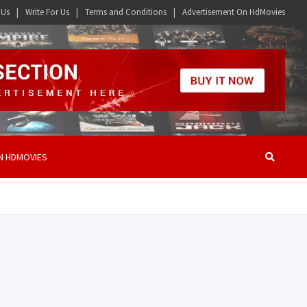
 Us
Write For Us
Terms and Conditions
Advertisement On HdMovies
N HDMOVIES