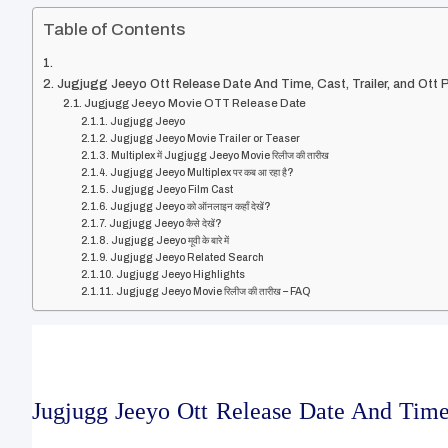
Table of Contents
Jugjugg Jeeyo Ott Release Date And Time, Cast, Trailer, and Ott
Jugjugg Jeeyo Movie OTT Release Date
Jugjugg Jeeyo
Jugjugg Jeeyo Movie Trailer or Teaser
Multiplex में Jugjugg Jeeyo Movie रिलीज की तारीख
Jugjugg Jeeyo Multiplex पर कब आ रहा है?
Jugjugg Jeeyo Film Cast
Jugjugg Jeeyo को ऑनलाइन कहाँ देखें?
Jugjugg Jeeyo कैसे देखें?
Jugjugg Jeeyo मूवी के बारे में
Jugjugg Jeeyo Related Search
Jugjugg Jeeyo Highlights
Jugjugg Jeeyo Movie रिलीज की तारीख – FAQ
Jugjugg Jeeyo Ott Release Date And Time,