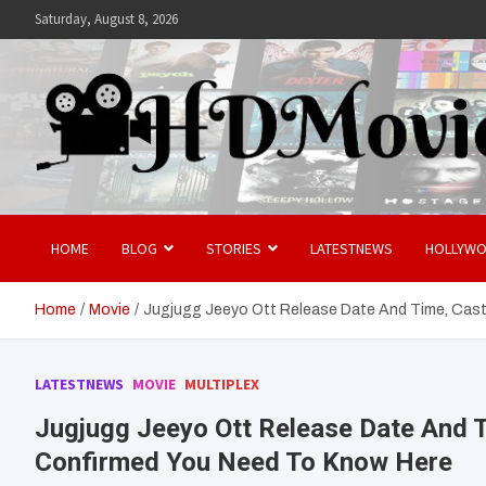
Skip
Saturday, August 8, 2026
to
content
Hdmovies
HOME
BLOG
STORIES
LATESTNEWS
HOLLYW
Home
Movie
Jugjugg Jeeyo Ott Release Date And Time, Cast,
LATESTNEWS
MOVIE
MULTIPLEX
Jugjugg Jeeyo Ott Release Date And Ti
Confirmed You Need To Know Here