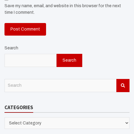
Save my name, email, and website in this browser for the next
time I comment.
Search
Search
S
e
a
r
CATEGORIES
c
h
CATEGORIES