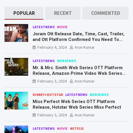
POPULAR
RECENT
COMMENTED
LATESTNEWS
MOVIE
Joram Ott Release Date, Time, Cast, Trailer,
and Ott Platform Confirmed You Need To
Know Here
February 4, 2024
Arun Kumar
LATESTNEWS
WEBSERIES
Mr. & Mrs. Smith Web Series OTT Platform
Release, Amazon Prime Video Web Series
Mr. & Mrs. Smith
February 3, 2024
Arun Kumar
DISNEY+HOTSTAR
LATESTNEWS
WEBSERIES
Miss Perfect Web Series OTT Platform
Release, Hotstar Web Series Miss Perfect
February 3, 2024
Arun Kumar
LATESTNEWS
MOVIE
NETFLIX