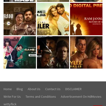
Home
Blog
About Us
Contact Us
DISCLAIMER
Write For Us
Terms and Conditions
Advertisement On HdMovies
wittyflick