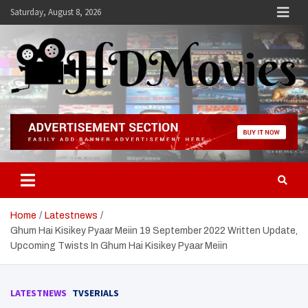
Skip
Saturday, August 8, 2026
to
content
Hdmovies
Home
Latestnews
Ghum Hai Kisikey Pyaar Meiin 19 September 2022 Written Update,
Upcoming Twists In Ghum Hai Kisikey Pyaar Meiin
LATESTNEWS
TVSERIALS