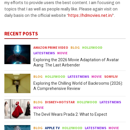
my efforts to provide users the best content. I am focusing on
topics that I as well as people really like. Please again visit on
daily basis on the official website “
https://hdmovies.net.in/
“.
RECENT POSTS
AMAZON PRIME VIDEO
BLOG
HOLLYWOOD
LATESTNEWS
MOVIE
Exploring the 2026 Movie Adaptation of Avatar
Aang: The Last Airbender
BLOG
HOLLYWOOD
LATESTNEWS
MOVIE
SONYLIV
Exploring the Chilling World of Backrooms (2026):
A Comprehensive Review
BLOG
DISNEY+HOTSTAR
HOLLYWOOD
LATESTNEWS
MOVIE
The Devil Wears Prada 2: What to Expect
BLOG
APPLE TV
HOLLYWOOD
LATESTNEWS
MOVIE