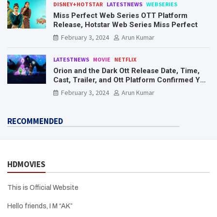
DISNEY+HOTSTAR
LATESTNEWS
WEBSERIES
Miss Perfect Web Series OTT Platform
Release, Hotstar Web Series Miss Perfect
February 3, 2024
Arun Kumar
LATESTNEWS
MOVIE
NETFLIX
Orion and the Dark Ott Release Date, Time,
Cast, Trailer, and Ott Platform Confirmed You
Need To Know Here
February 3, 2024
Arun Kumar
RECOMMENDED
HDMOVIES
This is Official Website
Hello friends, I M “AK”