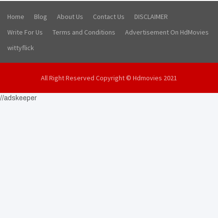
Home
Blog
About Us
Contact Us
DISCLAIMER
Write For Us
Terms and Conditions
Advertisement On HdMovies
wittyflick
All Right Reserved Copyright © Hdmovies 2021
//adskeeper