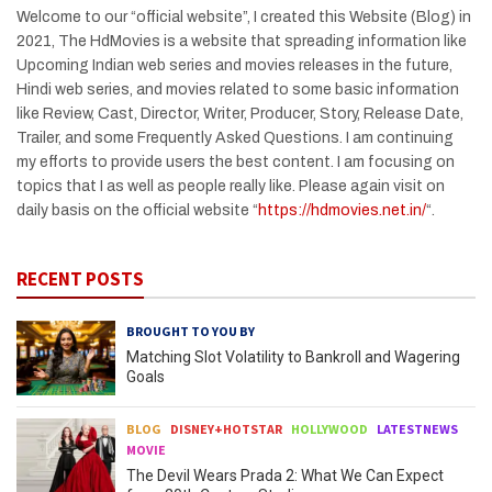
Welcome to our “official website”, I created this Website (Blog) in
2021, The HdMovies is a website that spreading information like
Upcoming Indian web series and movies releases in the future,
Hindi web series, and movies related to some basic information
like Review, Cast, Director, Writer, Producer, Story, Release Date,
Trailer, and some Frequently Asked Questions. I am continuing
my efforts to provide users the best content. I am focusing on
topics that I as well as people really like. Please again visit on
daily basis on the official website “
https://hdmovies.net.in/
“.
RECENT POSTS
BROUGHT TO YOU BY
Matching Slot Volatility to Bankroll and Wagering
Goals
BLOG
DISNEY+HOTSTAR
HOLLYWOOD
LATESTNEWS
MOVIE
The Devil Wears Prada 2: What We Can Expect