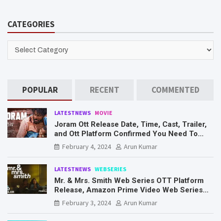
a
r
CATEGORIES
c
h
CATEGORIES
POPULAR
RECENT
COMMENTED
LATESTNEWS
MOVIE
Joram Ott Release Date, Time, Cast, Trailer,
and Ott Platform Confirmed You Need To
Know Here
February 4, 2024
Arun Kumar
LATESTNEWS
WEBSERIES
Mr. & Mrs. Smith Web Series OTT Platform
Release, Amazon Prime Video Web Series
Mr. & Mrs. Smith
February 3, 2024
Arun Kumar