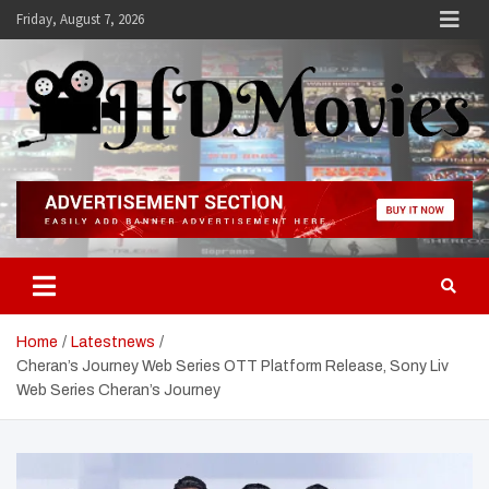
Skip
Friday, August 7, 2026
to
content
Hdmovies
Home
Latestnews
Cheran’s Journey Web Series OTT Platform Release, Sony Liv
Web Series Cheran’s Journey