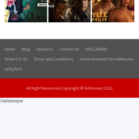
Home
Blog
About Us
Contact Us
DISCLAIMER
Write For Us
Terms and Conditions
Advertisement On HdMovies
wittyflick
All Right Reserved Copyright © Hdmovies 2021
//adskeeper