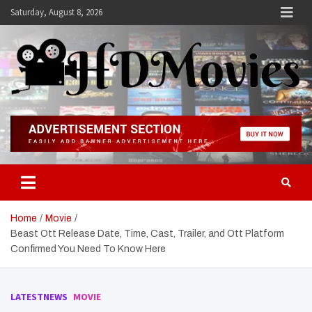
Skip
Saturday, August 8, 2026
to
content
Hdmovies
Home
Movie
Beast Ott Release Date, Time, Cast, Trailer, and Ott Platform
Confirmed You Need To Know Here
LATESTNEWS
MOVIE