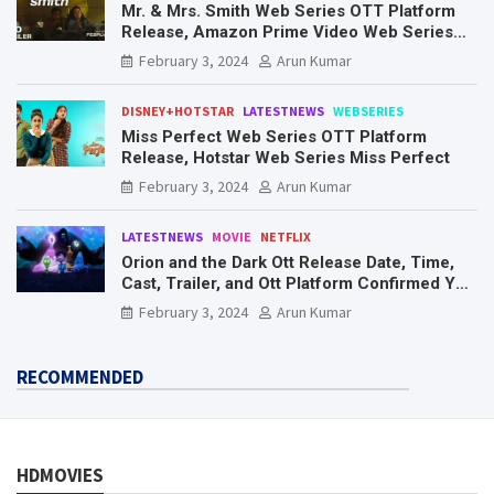
Mr. & Mrs. Smith Web Series OTT Platform
Release, Amazon Prime Video Web Series
Mr. & Mrs. Smith
February 3, 2024
Arun Kumar
DISNEY+HOTSTAR
LATESTNEWS
WEBSERIES
Miss Perfect Web Series OTT Platform
Release, Hotstar Web Series Miss Perfect
February 3, 2024
Arun Kumar
LATESTNEWS
MOVIE
NETFLIX
Orion and the Dark Ott Release Date, Time,
Cast, Trailer, and Ott Platform Confirmed You
Need To Know Here
February 3, 2024
Arun Kumar
RECOMMENDED
HDMOVIES