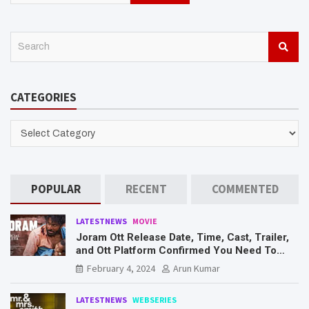
S
e
a
r
CATEGORIES
c
h
CATEGORIES
POPULAR
RECENT
COMMENTED
LATESTNEWS
MOVIE
Joram Ott Release Date, Time, Cast, Trailer,
and Ott Platform Confirmed You Need To
Know Here
February 4, 2024
Arun Kumar
LATESTNEWS
WEBSERIES