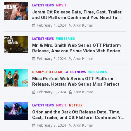
LATESTNEWS
MOVIE
Joram Ott Release Date, Time, Cast, Trailer,
and Ott Platform Confirmed You Need To
Know Here
February 4, 2024
Arun Kumar
LATESTNEWS
WEBSERIES
Mr. & Mrs. Smith Web Series OTT Platform
Release, Amazon Prime Video Web Series
Mr. & Mrs. Smith
February 3, 2024
Arun Kumar
DISNEY+HOTSTAR
LATESTNEWS
WEBSERIES
Miss Perfect Web Series OTT Platform
Release, Hotstar Web Series Miss Perfect
February 3, 2024
Arun Kumar
LATESTNEWS
MOVIE
NETFLIX
Orion and the Dark Ott Release Date, Time,
Cast, Trailer, and Ott Platform Confirmed You
Need To Know Here
February 3, 2024
Arun Kumar