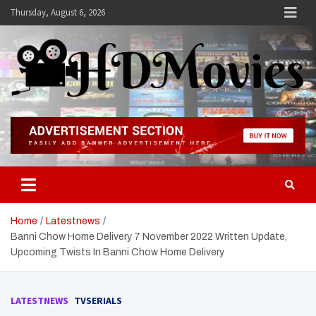
Skip
Thursday, August 6, 2026
to
content
Hdmovies
Home
Latestnews
Banni Chow Home Delivery 7 November 2022 Written Update,
Upcoming Twists In Banni Chow Home Delivery
LATESTNEWS
TVSERIALS