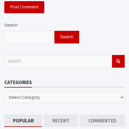
Search
Search
S
e
a
r
CATEGORIES
c
h
CATEGORIES
POPULAR
RECENT
COMMENTED