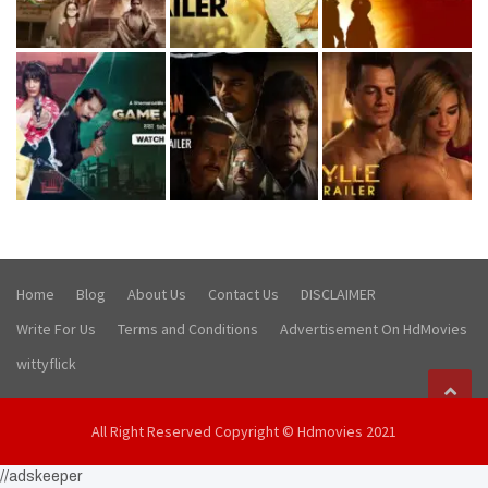
Home
Blog
About Us
Contact Us
DISCLAIMER
Write For Us
Terms and Conditions
Advertisement On HdMovies
wittyflick
All Right Reserved Copyright © Hdmovies 2021
//adskeeper