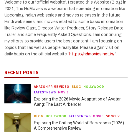
Welcome to our “official website”, I created this Website (Blog) in
2021, The HdMovies is a website that spreading information like
Upcoming Indian web series and movies releases in the future,
Hindi web series, and movies related to some basic information
like Review, Cast, Director, Writer, Producer, Story, Release Date,
Trailer, and some Frequently Asked Questions. I am continuing
my efforts to provide users the best content. I am focusing on
topics that I as well as people really like. Please again visit on
daily basis on the official website “
https://hdmovies.net.in/
“.
RECENT POSTS
AMAZON PRIME VIDEO
BLOG
HOLLYWOOD
LATESTNEWS
MOVIE
Exploring the 2026 Movie Adaptation of Avatar
Aang: The Last Airbender
BLOG
HOLLYWOOD
LATESTNEWS
MOVIE
SONYLIV
Exploring the Chilling World of Backrooms (2026):
A Comprehensive Review