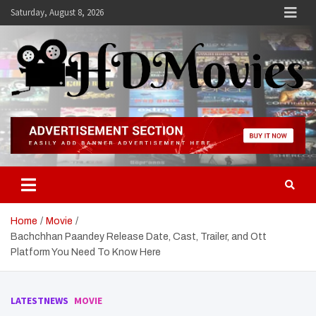
Skip
Saturday, August 8, 2026
to
content
Hdmovies
Home
Movie
Bachchhan Paandey Release Date, Cast, Trailer, and Ott
Platform You Need To Know Here
LATESTNEWS
MOVIE