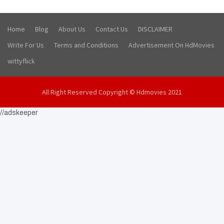
Home
Blog
About Us
Contact Us
DISCLAIMER
Write For Us
Terms and Conditions
Advertisement On HdMovies
wittyflick
All Right Reserved Copyright © Hdmovies 2021
//adskeeper