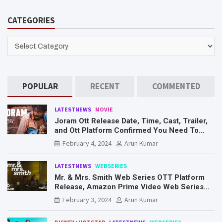
a
r
CATEGORIES
c
h
CATEGORIES
POPULAR
RECENT
COMMENTED
LATESTNEWS
MOVIE
Joram Ott Release Date, Time, Cast, Trailer,
and Ott Platform Confirmed You Need To
Know Here
February 4, 2024
Arun Kumar
LATESTNEWS
WEBSERIES
Mr. & Mrs. Smith Web Series OTT Platform
Release, Amazon Prime Video Web Series
Mr. & Mrs. Smith
February 3, 2024
Arun Kumar