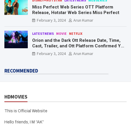
DISNEY+HOTSTAR
LATESTNEWS
WEBSERIES
Miss Perfect Web Series OTT Platform
Release, Hotstar Web Series Miss Perfect
February 3, 2024
Arun Kumar
LATESTNEWS
MOVIE
NETFLIX
Orion and the Dark Ott Release Date, Time,
Cast, Trailer, and Ott Platform Confirmed You
Need To Know Here
February 3, 2024
Arun Kumar
RECOMMENDED
HDMOVIES
This is Official Website
Hello friends, I M “AK”