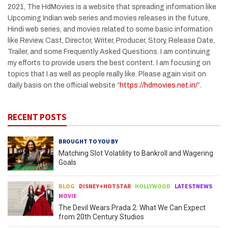
2021, The HdMovies is a website that spreading information like
Upcoming Indian web series and movies releases in the future,
Hindi web series, and movies related to some basic information
like Review, Cast, Director, Writer, Producer, Story, Release Date,
Trailer, and some Frequently Asked Questions. I am continuing
my efforts to provide users the best content. I am focusing on
topics that I as well as people really like. Please again visit on
daily basis on the official website “
https://hdmovies.net.in/
“.
RECENT POSTS
BROUGHT TO YOU BY
Matching Slot Volatility to Bankroll and Wagering
Goals
BLOG
DISNEY+HOTSTAR
HOLLYWOOD
LATESTNEWS
MOVIE
The Devil Wears Prada 2: What We Can Expect
from 20th Century Studios