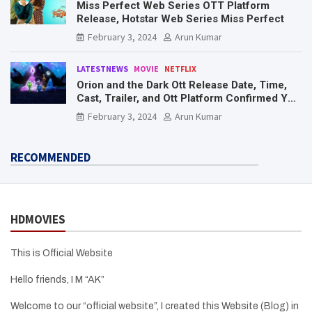
Miss Perfect Web Series OTT Platform
Release, Hotstar Web Series Miss Perfect
February 3, 2024
Arun Kumar
LATESTNEWS
MOVIE
NETFLIX
Orion and the Dark Ott Release Date, Time,
Cast, Trailer, and Ott Platform Confirmed You
Need To Know Here
February 3, 2024
Arun Kumar
RECOMMENDED
HDMOVIES
This is Official Website
Hello friends, I M “AK”
Welcome to our “official website”, I created this Website (Blog) in