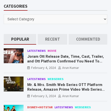
r
CATEGORIES
c
h
CATEGORIES
POPULAR
RECENT
COMMENTED
LATESTNEWS
MOVIE
Joram Ott Release Date, Time, Cast, Trailer,
and Ott Platform Confirmed You Need To
Know Here
February 4, 2024
Arun Kumar
LATESTNEWS
WEBSERIES
Mr. & Mrs. Smith Web Series OTT Platform
Release, Amazon Prime Video Web Series
Mr. & Mrs. Smith
February 3, 2024
Arun Kumar
DISNEY+HOTSTAR
LATESTNEWS
WEBSERIES