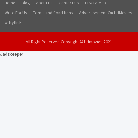
Home
Blog
About Us
Contact Us
DISCLAIMER
Write For Us
Terms and Conditions
Advertisement On HdMovies
wittyflick
All Right Reserved Copyright © Hdmovies 2021
//adskeeper