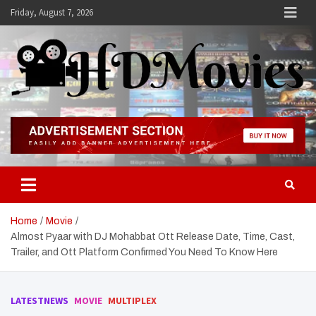
Skip
Friday, August 7, 2026
to
content
Hdmovies
Home
Movie
Almost Pyaar with DJ Mohabbat Ott Release Date, Time, Cast,
Trailer, and Ott Platform Confirmed You Need To Know Here
LATESTNEWS
MOVIE
MULTIPLEX