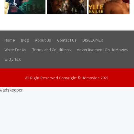
Home
Blog
About Us
Contact Us
DISCLAIMER
Write For Us
Terms and Conditions
Advertisement On HdMovies
wittyflick
All Right Reserved Copyright © Hdmovies 2021
//adskeeper