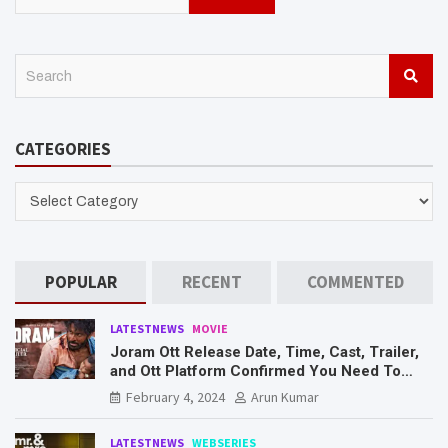
S
e
a
r
CATEGORIES
c
h
CATEGORIES
POPULAR
RECENT
COMMENTED
LATESTNEWS
MOVIE
Joram Ott Release Date, Time, Cast, Trailer,
and Ott Platform Confirmed You Need To
Know Here
February 4, 2024
Arun Kumar
LATESTNEWS
WEBSERIES