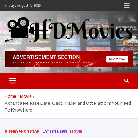
Skip
Friday, August 7, 2026
to
content
Hdmovies
Home
Movie
Akhanda Release Date, Cast, Trailer, and Ott Platform You Need
To Know Here
DISNEY+HOTSTAR
LATESTNEWS
MOVIE