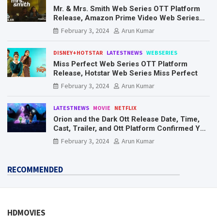
Mr. & Mrs. Smith Web Series OTT Platform
Release, Amazon Prime Video Web Series
Mr. & Mrs. Smith
February 3, 2024
Arun Kumar
DISNEY+HOTSTAR
LATESTNEWS
WEBSERIES
Miss Perfect Web Series OTT Platform
Release, Hotstar Web Series Miss Perfect
February 3, 2024
Arun Kumar
LATESTNEWS
MOVIE
NETFLIX
Orion and the Dark Ott Release Date, Time,
Cast, Trailer, and Ott Platform Confirmed You
Need To Know Here
February 3, 2024
Arun Kumar
RECOMMENDED
HDMOVIES