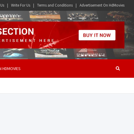
 Us
Write For Us
Terms and Conditions
Advertisement On HdMovies
N HDMOVIES