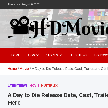
Skip
Thursday, August 6, 2026
to
content
Hdmovies
HOME
BLOG
STORIES
LATESTNEWS
HOLLYW
Home
Movie
A Day to Die Release Date, Cast, Trailer, and Ot
LATESTNEWS
MOVIE
MULTIPLEX
A Day to Die Release Date, Cast, Trai
Here