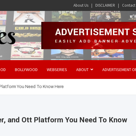
About Us
DISCLAIMER
Contact
OOD
BOLLYWOOD
WEBSERIES
ABOUT
ADVERTISEMENT O
t Platform You Need To Know Here
ler, and Ott Platform You Need To Know