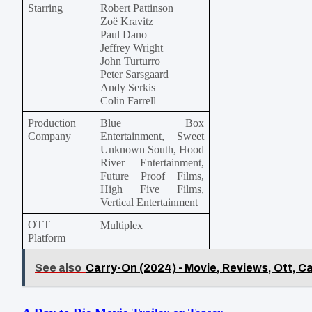
Starring
Robert Pattinson
Zoë Kravitz
Paul Dano
Jeffrey Wright
John Turturro
Peter Sarsgaard
Andy Serkis
Colin Farrell
Production 
Blue Box 
Company
Entertainment, Sweet 
Unknown South, Hood 
River Entertainment, 
Future Proof Films, 
High Five Films, 
Vertical Entertainment
OTT 
Multiplex
Platform
See also
Carry-On (2024) - Movie, Reviews, Ott, Ca